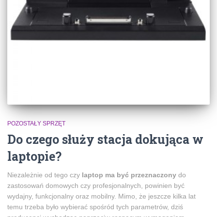
POZOSTAŁY SPRZĘT
Do czego służy stacja dokująca w
laptopie?
Niezależnie od tego czy
laptop ma być przeznaczony
do
zastosowań domowych czy profesjonalnych, powinien być
wydajny, funkcjonalny oraz mobilny. Mimo, że jeszcze kilka lat
temu trzeba było wybierać spośród tych parametrów, dziś