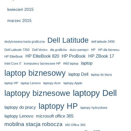
kwiecień 2015
marzec 2015
Dell Latitude
dedykowana karta graficzna
dell latitude 3490
Dell Latitude 7350
Dell Vostro
dla grafików
dużo pamięci
HP
HP dla biznesu
HP EliteBook 820
HP ProBook
HP ZBook 17
HP EliteBook
laptop
Intel Core i7
komputery biznesowe HP
l460 laptop
laptop biznesowy
laptop Dell
laptop do biura
laptop HP
laptop Lenovo
laptopy Acer
laptopy Apple
laptopy Dell
laptopy biznesowe
laptopy HP
laptopy do pracy
laptopy hybrydowe
laptopy Lenovo
microsoft office 365
mobilna stacja robocza
MS Office 365