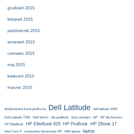
grudzień 2015
listopad 2015
październik 2015
wrzesień 2015
czerwiec 2015
maj 2015
kwiecień 2015
marzec 2015
Dell Latitude
dedykowana karta graficzna
dell latitude 3490
Dell Latitude 7350
Dell Vostro
dla grafików
dużo pamięci
HP
HP dla biznesu
HP EliteBook 820
HP ProBook
HP ZBook 17
HP EliteBook
laptop
Intel Core i7
komputery biznesowe HP
l460 laptop