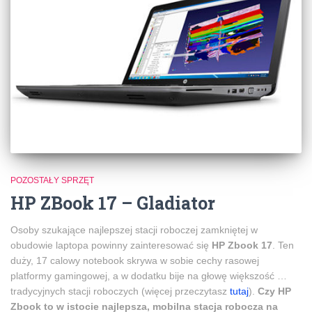
POZOSTAŁY SPRZĘT
HP ZBook 17 – Gladiator
Osoby szukające najlepszej stacji roboczej zamkniętej w
obudowie laptopa powinny zainteresować się
HP Zbook 17
. Ten
duży, 17 calowy notebook skrywa w sobie cechy rasowej
platformy gamingowej, a w dodatku bije na głowę większość …
tradycyjnych stacji roboczych (więcej przeczytasz
tutaj
).
Czy HP
Zbook to w istocie najlepsza, mobilna stacja robocza na