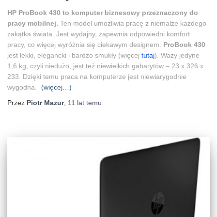
HP ProBook 430 to komputer biznesowy przeznaczony do
pracy mobilnej.
Ten model umożliwia pracę z niemalże każdego
zakątka świata. Jest wydajny, zapewnia odpowiedni komfort
pracy, co więcej wyróżnia się ciekawym designem.
ProBook 430
jest lekki, elegancki i bardzo smukły (więcej
tutaj
). Waży jedyne
1,6 kg, czyli niedużo, jest też niewielkich gabarytów – 23 x 326 x
233. Dzięki temu praca na komputerze jest niewiarygodnie
wygodna.
(więcej…)
Przez
Piotr Mazur
,
11 lat
temu