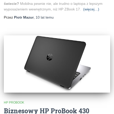
świecie?
Mobilna pewnie nie, ale trudno o laptopa z lepszym
wyposażeniem wewnętrznym, niż HP ZBook 17.
(więcej…)
Przez
Piotr Mazur
,
10 lat
temu
HP PROBOOK
Biznesowy HP ProBook 430