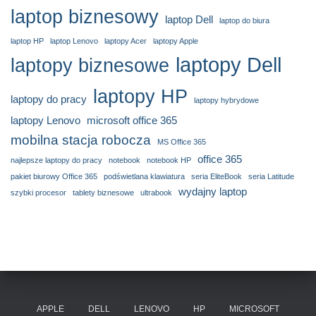
laptop biznesowy
laptop Dell
laptop do biura
laptop HP
laptop Lenovo
laptopy Acer
laptopy Apple
laptopy Dell
laptopy biznesowe
laptopy HP
laptopy do pracy
laptopy hybrydowe
laptopy Lenovo
microsoft office 365
mobilna stacja robocza
MS Office 365
office 365
najlepsze laptopy do pracy
notebook
notebook HP
pakiet biurowy Office 365
podświetlana klawiatura
seria EliteBook
seria Latitude
wydajny laptop
szybki procesor
tablety biznesowe
ultrabook
APPLE
DELL
LENOVO
HP
MICROSOFT