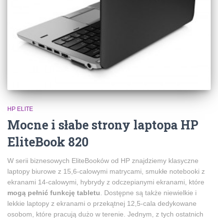
HP ELITE
Mocne i słabe strony laptopa HP
EliteBook 820
W serii biznesowych EliteBooków od HP znajdziemy klasyczne
laptopy biurowe z 15,6-calowymi matrycami, smukłe notebooki z
ekranami 14-calowymi, hybrydy z odczepianymi ekranami, które
mogą pełnić funkcję tabletu
. Dostępne są także niewielkie i
lekkie laptopy z ekranami o przekątnej 12,5-cala dedykowane
osobom, które pracują dużo w terenie. Jednym, z tych ostatnich