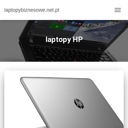
laptopybiznesowe.net.pl
PRZE
NAWI
laptopy HP