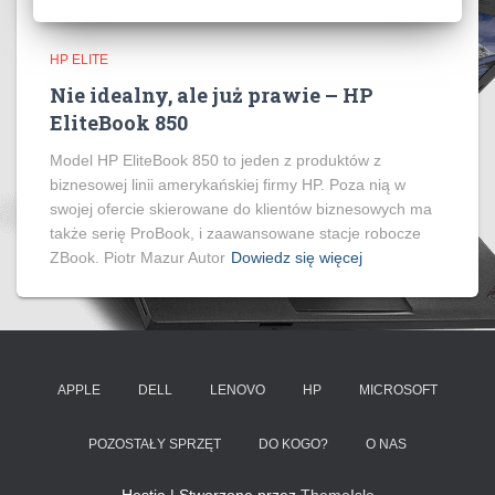
HP ELITE
Nie idealny, ale już prawie – HP
EliteBook 850
Model HP EliteBook 850 to jeden z produktów z
biznesowej linii amerykańskiej firmy HP. Poza nią w
swojej ofercie skierowane do klientów biznesowych ma
także serię ProBook, i zaawansowane stacje robocze
ZBook. Piotr Mazur Autor
Dowiedz się więcej
APPLE
DELL
LENOVO
HP
MICROSOFT
POZOSTAŁY SPRZĘT
DO KOGO?
O NAS