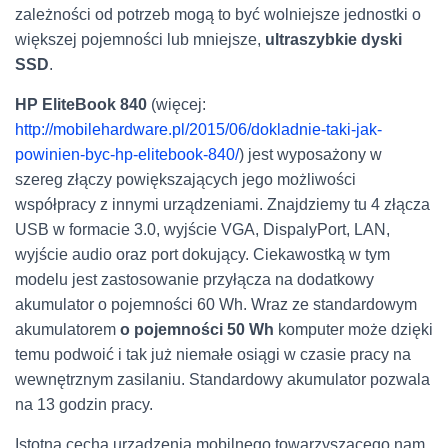
zależności od potrzeb mogą to być wolniejsze jednostki o
większej pojemności lub mniejsze,
ultraszybkie dyski
SSD
.
HP EliteBook 840
(więcej:
http://mobilehardware.pl/2015/06/dokladnie-taki-jak-
powinien-byc-hp-elitebook-840/
) jest wyposażony w
szereg złączy powiększających jego możliwości
współpracy z innymi urządzeniami. Znajdziemy tu 4 złącza
USB w formacie 3.0, wyjście VGA, DispalyPort, LAN,
wyjście audio oraz port dokujący. Ciekawostką w tym
modelu jest zastosowanie przyłącza na dodatkowy
akumulator o pojemności 60 Wh. Wraz ze standardowym
akumulatorem
o pojemności 50 Wh
komputer może dzięki
temu podwoić i tak już niemałe osiągi w czasie pracy na
wewnętrznym zasilaniu. Standardowy akumulator pozwala
na 13 godzin pracy.
Istotną cechą urządzenia mobilnego towarzyszącego nam