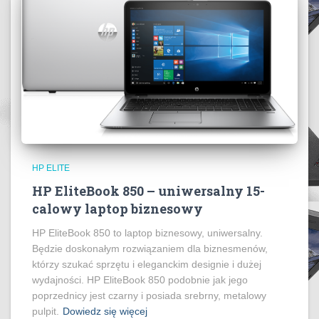
HP ELITE
HP EliteBook 850 – uniwersalny 15-
calowy laptop biznesowy
HP EliteBook 850 to laptop biznesowy, uniwersalny.
Będzie doskonałym rozwiązaniem dla biznesmenów,
którzy szukać sprzętu i eleganckim designie i dużej
wydajności. HP EliteBook 850 podobnie jak jego
poprzednicy jest czarny i posiada srebrny, metalowy
pulpit.
Dowiedz się więcej