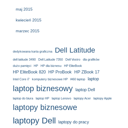
maj 2015
kwiecień 2015
marzec 2015
Dell Latitude
dedykowana karta graficzna
dell latitude 3490
Dell Latitude 7350
Dell Vostro
dla grafików
dużo pamięci
HP
HP dla biznesu
HP EliteBook
HP EliteBook 820
HP ProBook
HP ZBook 17
laptop
Intel Core i7
komputery biznesowe HP
l460 laptop
laptop biznesowy
laptop Dell
laptop do biura
laptop HP
laptop Lenovo
laptopy Acer
laptopy Apple
laptopy biznesowe
laptopy Dell
laptopy do pracy