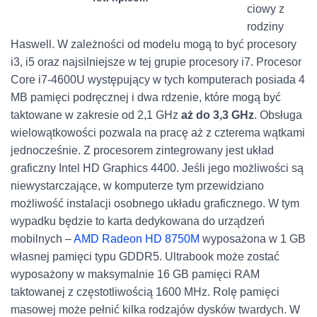
ciowy z
rodziny
Haswell. W zależności od modelu mogą to być procesory
i3, i5 oraz najsilniejsze w tej grupie procesory i7. Procesor
Core i7-4600U występujący w tych komputerach posiada 4
MB pamięci podręcznej i dwa rdzenie, które mogą być
taktowane w zakresie od 2,1 GHz
aż do 3,3 GHz
. Obsługa
wielowątkowości pozwala na pracę aż z czterema wątkami
jednocześnie. Z procesorem zintegrowany jest układ
graficzny Intel HD Graphics 4400. Jeśli jego możliwości są
niewystarczające, w komputerze tym przewidziano
możliwość instalacji osobnego układu graficznego. W tym
wypadku będzie to karta dedykowana do urządzeń
mobilnych –
AMD Radeon HD 8750M
wyposażona w 1 GB
własnej pamięci typu GDDR5. Ultrabook może zostać
wyposażony w maksymalnie 16 GB pamięci RAM
taktowanej z częstotliwością 1600 MHz. Rolę pamięci
masowej może pełnić kilka rodzajów dysków twardych. W