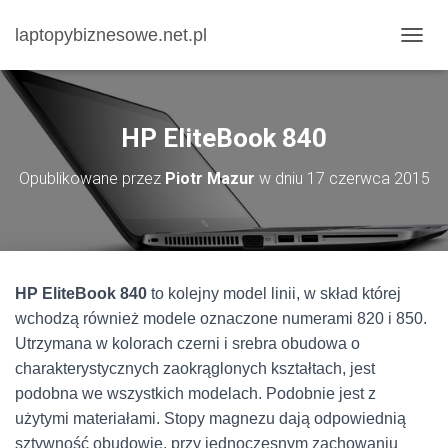
laptopybiznesowe.net.pl
P
R
Z
E
Ł
HP EliteBook 840
Ą
C
Opublikowane przez
Piotr Mazur
w dniu
17 czerwca 2015
Z
N
A
W
I
G
HP EliteBook 840
to kolejny model linii, w skład której
A
C
wchodzą również modele oznaczone numerami 820 i 850.
J
Utrzymana w kolorach czerni i srebra obudowa o
Ę
charakterystycznych zaokrąglonych kształtach, jest
podobna we wszystkich modelach. Podobnie jest z
użytymi materiałami. Stopy magnezu dają odpowiednią
sztywność obudowie, przy jednoczesnym zachowaniu