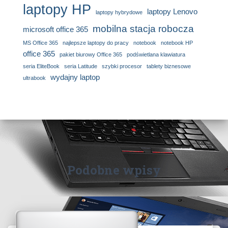
laptopy HP
laptopy Lenovo
laptopy hybrydowe
mobilna stacja robocza
microsoft office 365
MS Office 365
najlepsze laptopy do pracy
notebook
notebook HP
office 365
pakiet biurowy Office 365
podświetlana klawiatura
seria EliteBook
seria Latitude
szybki procesor
tablety biznesowe
wydajny laptop
ultrabook
Podobne wpisy