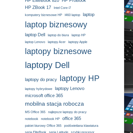
HP EliteBook 820
HP ProBook
HP ZBook 17
Intel Core i7
laptop
komputery biznesowe HP
l460 laptop
laptop biznesowy
laptop Dell
laptop do biura
laptop HP
laptop Lenovo
laptopy Acer
laptopy Apple
laptopy biznesowe
laptopy Dell
laptopy HP
laptopy do pracy
laptopy Lenovo
laptopy hybrydowe
microsoft office 365
mobilna stacja robocza
MS Office 365
najlepsze laptopy do pracy
office 365
notebook
notebook HP
pakiet biurowy Office 365
podświetlana klawiatura
seria EliteBook
seria Latitude
szybki procesor