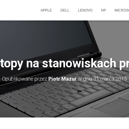
APPLE
DELL
LENOVO
HP
MICROS
topy na stanowiskach p
Opublikowane przez
Piotr Mazur
w dniu
31 marca 2015