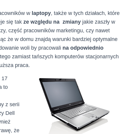
pracowników w
laptopy
, także w tych działach, które
je się tak
ze względu na zmiany
jakie zaszły w
rzy, część pracowników marketingu, czy nawet
ząc że w domu znajdą warunki bardziej optymalne
dowanie woli by pracowali
na odpowiednio
atego zamiast tańszych komputerów stacjonarnych
łuższa praca.
b 17
a to
y z serii
zy Dell
wnież
prawę, że