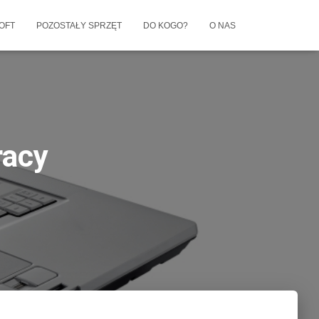
OFT
POZOSTAŁY SPRZĘT
DO KOGO?
O NAS
racy