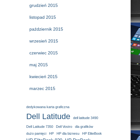
grudzień 2015
listopad 2015
październik 2015
wrzesień 2015
czerwiec 2015
maj 2015
kwiecień 2015
marzec 2015
dedykowana karta graficzna
Dell Latitude
dell latitude 3490
Dell Latitude 7350
Dell Vostro
dla grafików
dużo pamięci
HP
HP dla biznesu
HP EliteBook