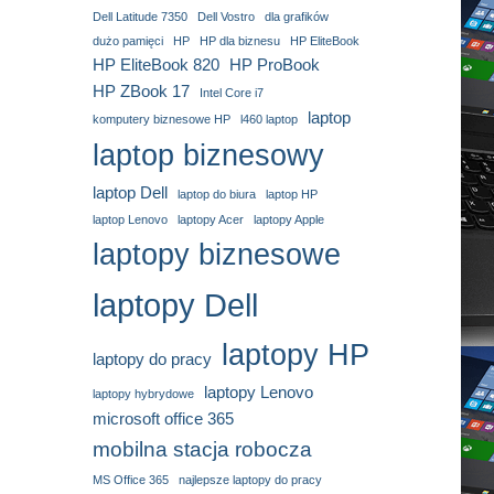
Dell Latitude 7350
Dell Vostro
dla grafików
dużo pamięci
HP
HP dla biznesu
HP EliteBook
HP EliteBook 820
HP ProBook
HP ZBook 17
Intel Core i7
laptop
komputery biznesowe HP
l460 laptop
laptop biznesowy
laptop Dell
laptop do biura
laptop HP
laptop Lenovo
laptopy Acer
laptopy Apple
laptopy biznesowe
laptopy Dell
laptopy HP
laptopy do pracy
laptopy Lenovo
laptopy hybrydowe
microsoft office 365
mobilna stacja robocza
MS Office 365
najlepsze laptopy do pracy