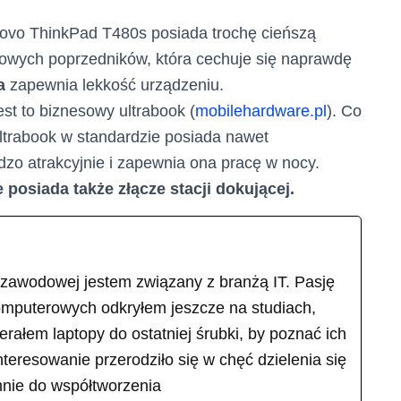
novo ThinkPad T480s posiada trochę cieńszą
owych poprzedników, która cechuje się naprawdę
a
zapewnia lekkość urządzeniu.
est to biznesowy ultrabook (
mobilehardware.pl
). Co
ultrabook w standardzie posiada nawet
dzo atrakcyjnie i zapewnia ona pracę w nocy.
 posiada także złącze stacji dokującej.
 zawodowej jestem związany z branżą IT. Pasję
omputerowych odkryłem jeszcze na studiach,
ierałem laptopy do ostatniej śrubki, by poznać ich
teresowanie przerodziło się w chęć dzielenia się
mnie do współtworzenia