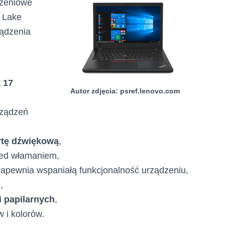
dzeniowe
y Lake
ządzenia
 17
Autor zdjęcia: psref.lenovo.com
rządzeń
rtę dźwiękową
,
zed włamaniem,
apewnia wspaniałą funkcjonalność urządzeniu,
,
ii papilarnych
,
 i kolorów.