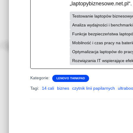
„laptopybiznesowe.net.pl”
Testowanie laptopów biznesowy
Analiza wydajności i benchmark
Funkcje bezpieczeństwa laptopów
Mobilność i czas pracy na bater
Optymalizacja laptopów do pracy
Rozwiązania IT wspierające efe
Kategorie:
LENOVO THINKPAD
Tagi:
14 cali
biznes
czytnik linii papilarnych
ultrabo