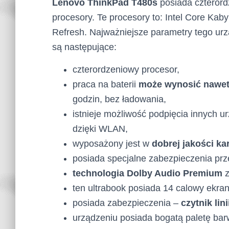
Lenovo ThinkPad T480s
posiada czteror
procesory. Te procesory to: Intel Core Kab
Refresh. Najważniejsze parametry tego ur
są następujące:
czterordzeniowy procesor,
praca na baterii
może wynosić nawet
godzin, bez ładowania,
istnieje możliwość podpięcia innych u
dzięki WLAN,
wyposażony jest w
dobrej jakości ka
posiada specjalne zabezpieczenia pr
technologia Dolby Audio Premium
z
ten ultrabook posiada 14 calowy ekran
posiada zabezpieczenia –
czytnik lin
urządzeniu posiada bogatą paletę barw