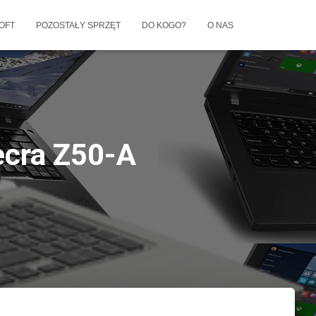
OFT
POZOSTAŁY SPRZĘT
DO KOGO?
O NAS
ecra Z50-A
5