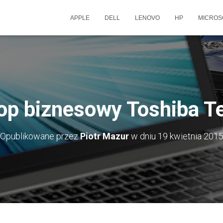
APPLE
DELL
LENOVO
HP
MICROS
op biznesowy Toshiba T
Opublikowane przez
Piotr Mazur
w dniu
19 kwietnia 201