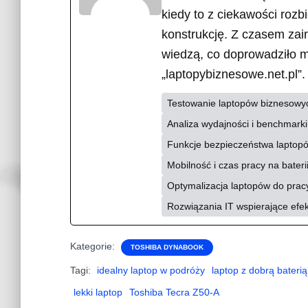
kiedy to z ciekawości rozb
konstrukcję. Z czasem zain
wiedzą, co doprowadziło 
„laptopybiznesowe.net.pl”
Testowanie laptopów biznesowy
Analiza wydajności i benchmark
Funkcje bezpieczeństwa laptopów
Mobilność i czas pracy na bater
Optymalizacja laptopów do pracy
Rozwiązania IT wspierające efe
Kategorie:
TOSHIBA DYNABOOK
Tagi:
idealny laptop w podróży
laptop z dobrą baterią
lekki laptop
Toshiba Tecra Z50-A