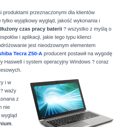
 produktami przeznaczonymi dla klientów
 tylko wyjątkowy wygląd, jakość wykonania i
łużony czas pracy baterii
? wszystko z myślą o
łów i aplikacji, jakie tego typu klienci
podróżowanie jest nieodzownym elementem
shiba Tecra Z50-A
producent postawił na wygodę
ry Haswell i system operacyjny Windows ? coraz
nesowych.
y i w
e ? waży
konana z
h nie
i wygląd
inium
.