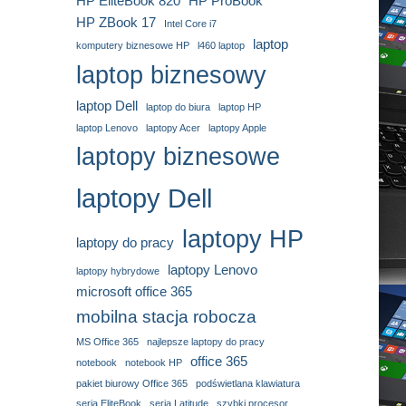
HP EliteBook 820
HP ProBook
HP ZBook 17
Intel Core i7
laptop
komputery biznesowe HP
l460 laptop
laptop biznesowy
laptop Dell
laptop do biura
laptop HP
laptop Lenovo
laptopy Acer
laptopy Apple
laptopy biznesowe
laptopy Dell
laptopy HP
laptopy do pracy
laptopy Lenovo
laptopy hybrydowe
microsoft office 365
mobilna stacja robocza
MS Office 365
najlepsze laptopy do pracy
office 365
notebook
notebook HP
pakiet biurowy Office 365
podświetlana klawiatura
seria EliteBook
seria Latitude
szybki procesor