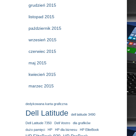
grudzień 2015
listopad 2015
październik 2015
wrzesień 2015
czerwiec 2015
maj 2015
kwiecień 2015
marzec 2015
dedykowana karta graficzna
Dell Latitude
dell latitude 3490
Dell Latitude 7350
Dell Vostro
dla grafików
dużo pamięci
HP
HP dla biznesu
HP EliteBook