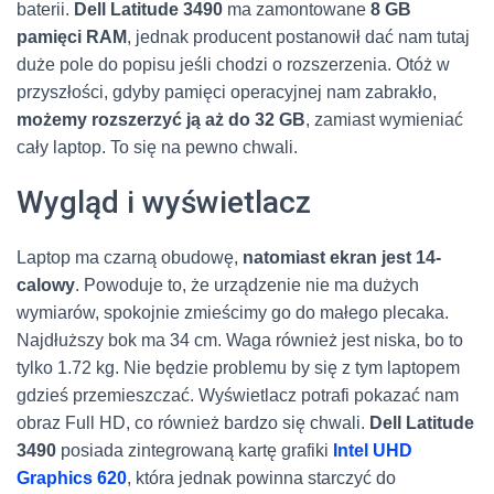
baterii.
Dell Latitude 3490
ma zamontowane
8 GB
pamięci RAM
, jednak producent postanowił dać nam tutaj
duże pole do popisu jeśli chodzi o rozszerzenia. Otóż w
przyszłości, gdyby pamięci operacyjnej nam zabrakło,
możemy rozszerzyć ją aż do 32 GB
, zamiast wymieniać
cały laptop. To się na pewno chwali.
Wygląd i wyświetlacz
Laptop ma czarną obudowę,
natomiast ekran jest 14-
calowy
. Powoduje to, że urządzenie nie ma dużych
wymiarów, spokojnie zmieścimy go do małego plecaka.
Najdłuższy bok ma 34 cm. Waga również jest niska, bo to
tylko 1.72 kg. Nie będzie problemu by się z tym laptopem
gdzieś przemieszczać. Wyświetlacz potrafi pokazać nam
obraz Full HD, co również bardzo się chwali.
Dell Latitude
3490
posiada zintegrowaną kartę grafiki
Intel UHD
Graphics 620
, która jednak powinna starczyć do