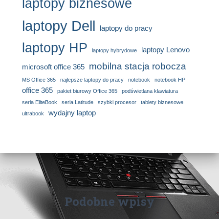
laptopy biznesowe
laptopy Dell
laptopy do pracy
laptopy HP
laptopy Lenovo
laptopy hybrydowe
mobilna stacja robocza
microsoft office 365
MS Office 365
najlepsze laptopy do pracy
notebook
notebook HP
office 365
pakiet biurowy Office 365
podświetlana klawiatura
seria EliteBook
seria Latitude
szybki procesor
tablety biznesowe
wydajny laptop
ultrabook
Podobne wpisy