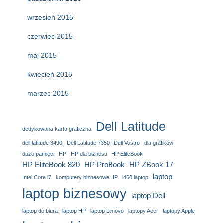
wrzesień 2015
czerwiec 2015
maj 2015
kwiecień 2015
marzec 2015
Dell Latitude
dedykowana karta graficzna
dell latitude 3490
Dell Latitude 7350
Dell Vostro
dla grafików
dużo pamięci
HP
HP dla biznesu
HP EliteBook
HP EliteBook 820
HP ProBook
HP ZBook 17
laptop
Intel Core i7
komputery biznesowe HP
l460 laptop
laptop biznesowy
laptop Dell
laptop do biura
laptop HP
laptop Lenovo
laptopy Acer
laptopy Apple