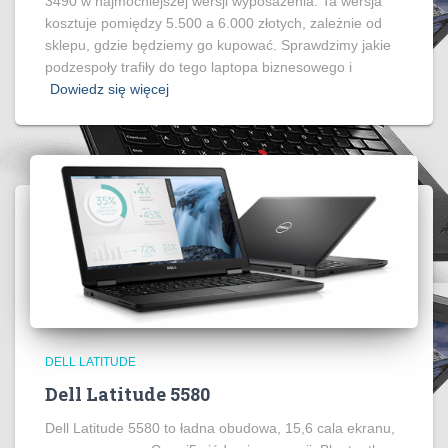
3490 w najmocniejszej wersji wyposażenia. Ta wersja
kosztuje pomiędzy 5.500 a 6.000 złotych, zależnie od
sklepu, gdzie będziemy go kupować. Sprawdzimy jakie
podzespoły trafiły do tego laptopa biznesowego i
Dowiedz się więcej
DELL LATITUDE
Dell Latitude 5580
Dell Latitude 5580 to ładna obudowa, 15,6 cala ekranu,