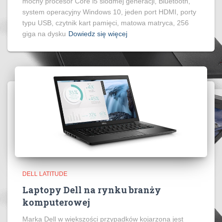
mocny procesor Core i5 siódmej generacji, Bluetooth,
system operacyjny Windows 10, jeden port HDMI, porty
typu USB, czytnik kart pamięci, matowa matryca, 256
giga na dysku
Dowiedz się więcej
DELL LATITUDE
Laptopy Dell na rynku branży
komputerowej
Marka Dell w większości przypadków kojarzona jest