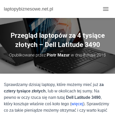
laptopybiznesowe.net.pl
P
R
Z
E
Ł
Przegląd laptopów za 4 tysiące
Ą
C
złotych – Dell Latitude 3490
Z
N
Opublikowane przez
Piotr Mazur
w dniu
8 maja 2018
A
W
I
G
A
C
Sprawdzamy dzisiaj laptopy, które możemy mieć już
za
J
cztery tysiące złotych
, lub w okolicach tej sumy. Na
Ę
pewno w oczy rzuca się nam tutaj
Dell Latitude 3490
,
który kosztuje właśnie coś koło tego (
więcej
). Sprawdzimy
co za takie pieniądze możemy otrzymać i czy warto kupić