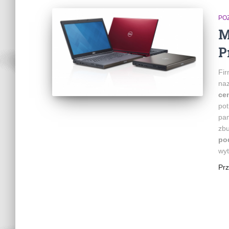
PO
M
P
Fir
na
cen
pot
pam
zbu
po
wyt
Pr