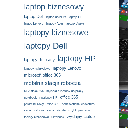
laptop biznesowy
laptop Dell
laptop do biura
laptop HP
laptop Lenovo
laptopy Acer
laptopy Apple
laptopy biznesowe
laptopy Dell
laptopy HP
laptopy do pracy
laptopy Lenovo
laptopy hybrydowe
microsoft office 365
mobilna stacja robocza
MS Office 365
najlepsze laptopy do pracy
office 365
notebook
notebook HP
pakiet biurowy Office 365
podświetlana klawiatura
seria EliteBook
seria Latitude
szybki procesor
wydajny laptop
tablety biznesowe
ultrabook