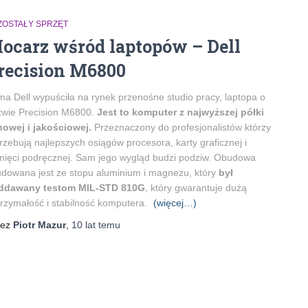
ZOSTAŁY SPRZĘT
ocarz wśród laptopów – Dell
recision M6800
ma Dell wypuściła na rynek przenośne studio pracy, laptopa o
zwie Precision M6800.
Jest to komputer z najwyższej półki
owej i jakościowej.
Przeznaczony do profesjonalistów którzy
rzebują najlepszych osiągów procesora, karty graficznej i
ięci podręcznej. Sam jego wygląd budzi podziw. Obudowa
dowana jest ze stopu aluminium i magnezu, który
był
ddawany testom MIL-STD 810G
, który gwarantuje dużą
rzymałość i stabilność komputera.
(więcej…)
zez
Piotr Mazur
,
10 lat
temu