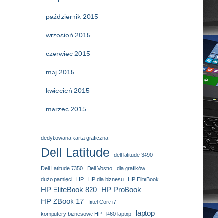
październik 2015
wrzesień 2015
czerwiec 2015
maj 2015
kwiecień 2015
marzec 2015
dedykowana karta graficzna
Dell Latitude
dell latitude 3490
Dell Latitude 7350
Dell Vostro
dla grafików
dużo pamięci
HP
HP dla biznesu
HP EliteBook
HP EliteBook 820
HP ProBook
HP ZBook 17
Intel Core i7
laptop
komputery biznesowe HP
l460 laptop