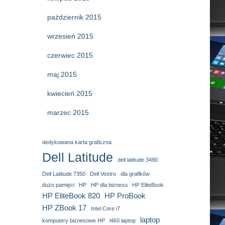
październik 2015
wrzesień 2015
czerwiec 2015
maj 2015
kwiecień 2015
marzec 2015
dedykowana karta graficzna
Dell Latitude
dell latitude 3490
Dell Latitude 7350
Dell Vostro
dla grafików
dużo pamięci
HP
HP dla biznesu
HP EliteBook
HP EliteBook 820
HP ProBook
HP ZBook 17
Intel Core i7
laptop
komputery biznesowe HP
l460 laptop