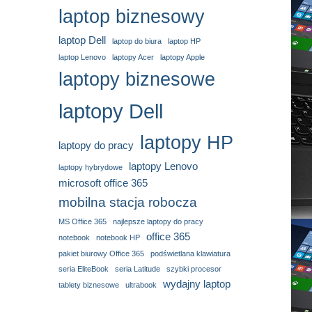
laptop biznesowy
laptop Dell
laptop do biura
laptop HP
laptop Lenovo
laptopy Acer
laptopy Apple
laptopy biznesowe
laptopy Dell
laptopy HP
laptopy do pracy
laptopy Lenovo
laptopy hybrydowe
microsoft office 365
mobilna stacja robocza
MS Office 365
najlepsze laptopy do pracy
office 365
notebook
notebook HP
pakiet biurowy Office 365
podświetlana klawiatura
seria EliteBook
seria Latitude
szybki procesor
wydajny laptop
tablety biznesowe
ultrabook