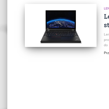
LE
L
s
Len
pro
do 
Pr