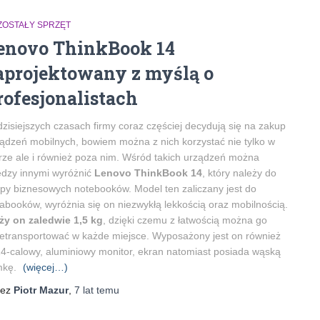
ZOSTAŁY SPRZĘT
enovo ThinkBook 14
aprojektowany z myślą o
rofesjonalistach
zisiejszych czasach firmy coraz częściej decydują się na zakup
ądzeń mobilnych, bowiem można z nich korzystać nie tylko w
rze ale i również poza nim. Wśród takich urządzeń można
dzy innymi wyróżnić
Lenovo ThinkBook 14
, który należy do
py biznesowych notebooków. Model ten zaliczany jest do
rabooków, wyróżnia się on niezwykłą lekkością oraz mobilnością.
ży on zaledwie 1,5 kg
, dzięki czemu z łatwością można go
etransportować w każde miejsce. Wyposażony jest on również
4-calowy, aluminiowy monitor, ekran natomiast posiada wąską
mkę.
(więcej…)
zez
Piotr Mazur
,
7 lat
temu