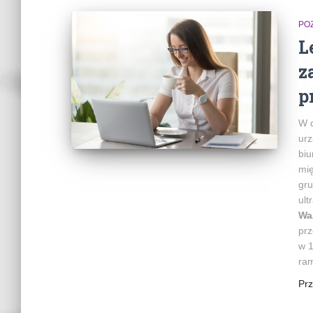
PO
L
z
p
W d
urz
biu
mię
gru
ult
Wa
prz
w 1
ra
Pr