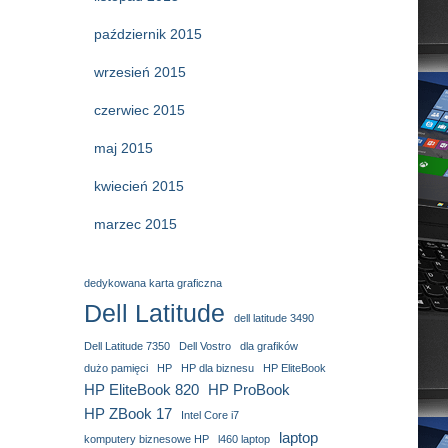
październik 2015
wrzesień 2015
czerwiec 2015
maj 2015
kwiecień 2015
marzec 2015
dedykowana karta graficzna
Dell Latitude
dell latitude 3490
Dell Latitude 7350
Dell Vostro
dla grafików
dużo pamięci
HP
HP dla biznesu
HP EliteBook
HP EliteBook 820
HP ProBook
HP ZBook 17
Intel Core i7
laptop
komputery biznesowe HP
l460 laptop