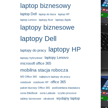
laptop biznesowy
laptop Dell
laptop do biura
laptop HP
laptop Lenovo
laptopy Acer
laptopy Apple
laptopy biznesowe
laptopy Dell
laptopy HP
laptopy do pracy
laptopy Lenovo
laptopy hybrydowe
microsoft office 365
mobilna stacja robocza
MS Office 365
najlepsze laptopy do pracy
office 365
notebook
notebook HP
pakiet biurowy Office 365
podświetlana klawiatura
seria EliteBook
seria Latitude
szybki procesor
wydajny laptop
tablety biznesowe
ultrabook