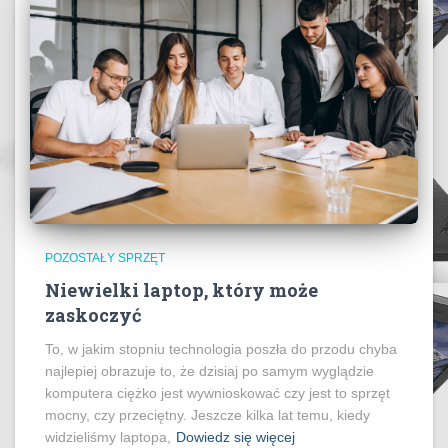
POZOSTAŁY SPRZĘT
Niewielki laptop, który może
zaskoczyć
To, w jakim stopniu technologia poszła do przodu chyba
najlepiej obrazuje to, że dzisiaj po samym wyglądzie
komputera ciężko jest wywnioskować czy jest to sprzęt
mocny, czy przeciętny. Jeszcze kilka lat temu, kiedy
widzieliśmy laptopa,
Dowiedz się więcej