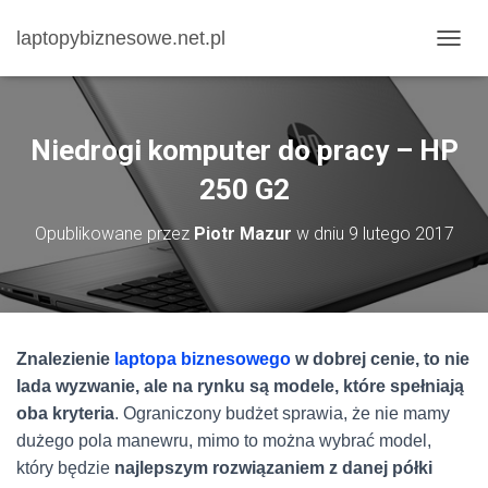
laptopybiznesowe.net.pl
P
R
Z
E
Ł
Niedrogi komputer do pracy – HP
Ą
C
250 G2
Z
N
Opublikowane przez
Piotr Mazur
w dniu
9 lutego 2017
A
W
I
G
A
C
Znalezienie
laptopa biznesowego
w dobrej cenie, to nie
J
lada wyzwanie, ale na rynku są modele, które spełniają
Ę
oba kryteria
. Ograniczony budżet sprawia, że nie mamy
dużego pola manewru, mimo to można wybrać model,
który będzie
najlepszym rozwiązaniem z danej półki