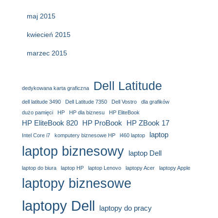
maj 2015
kwiecień 2015
marzec 2015
Dell Latitude
dedykowana karta graficzna
dell latitude 3490
Dell Latitude 7350
Dell Vostro
dla grafików
dużo pamięci
HP
HP dla biznesu
HP EliteBook
HP EliteBook 820
HP ProBook
HP ZBook 17
laptop
Intel Core i7
komputery biznesowe HP
l460 laptop
laptop biznesowy
laptop Dell
laptop do biura
laptop HP
laptop Lenovo
laptopy Acer
laptopy Apple
laptopy biznesowe
laptopy Dell
laptopy do pracy