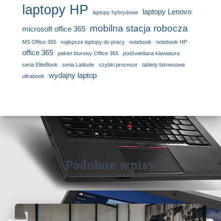
laptopy HP
laptopy Lenovo
laptopy hybrydowe
mobilna stacja robocza
microsoft office 365
MS Office 365
najlepsze laptopy do pracy
notebook
notebook HP
office 365
pakiet biurowy Office 365
podświetlana klawiatura
seria EliteBook
seria Latitude
szybki procesor
tablety biznesowe
wydajny laptop
ultrabook
Podobne wpisy