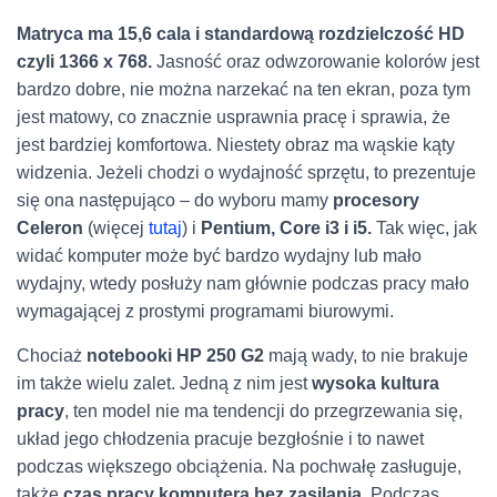
Matryca ma 15,6 cala i standardową rozdzielczość HD
czyli 1366 x 768.
Jasność oraz odwzorowanie kolorów jest
bardzo dobre, nie można narzekać na ten ekran, poza tym
jest matowy, co znacznie usprawnia pracę i sprawia, że
jest bardziej komfortowa. Niestety obraz ma wąskie kąty
widzenia. Jeżeli chodzi o wydajność sprzętu, to prezentuje
się ona następująco – do wyboru mamy
procesory
Celeron
(więcej
tutaj
) i
Pentium, Core i3 i i5.
Tak więc, jak
widać komputer może być bardzo wydajny lub mało
wydajny, wtedy posłuży nam głównie podczas pracy mało
wymagającej z prostymi programami biurowymi.
Chociaż
notebooki HP 250 G2
mają wady, to nie brakuje
im także wielu zalet. Jedną z nim jest
wysoka kultura
pracy
, ten model nie ma tendencji do przegrzewania się,
układ jego chłodzenia pracuje bezgłośnie i to nawet
podczas większego obciążenia. Na pochwałę zasługuje,
także
czas pracy komputera bez zasilania
. Podczas