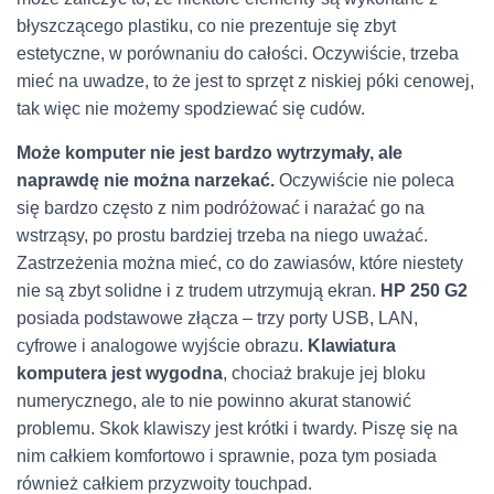
błyszczącego plastiku, co nie prezentuje się zbyt
estetyczne, w porównaniu do całości. Oczywiście, trzeba
mieć na uwadze, to że jest to sprzęt z niskiej póki cenowej,
tak więc nie możemy spodziewać się cudów.
Może komputer nie jest bardzo wytrzymały, ale
naprawdę nie można narzekać.
Oczywiście nie poleca
się bardzo często z nim podróżować i narażać go na
wstrząsy, po prostu bardziej trzeba na niego uważać.
Zastrzeżenia można mieć, co do zawiasów, które niestety
nie są zbyt solidne i z trudem utrzymują ekran.
HP 250 G2
posiada podstawowe złącza – trzy porty USB, LAN,
cyfrowe i analogowe wyjście obrazu.
Klawiatura
komputera jest wygodna
, chociaż brakuje jej bloku
numerycznego, ale to nie powinno akurat stanowić
problemu. Skok klawiszy jest krótki i twardy. Piszę się na
nim całkiem komfortowo i sprawnie, poza tym posiada
również całkiem przyzwoity touchpad.