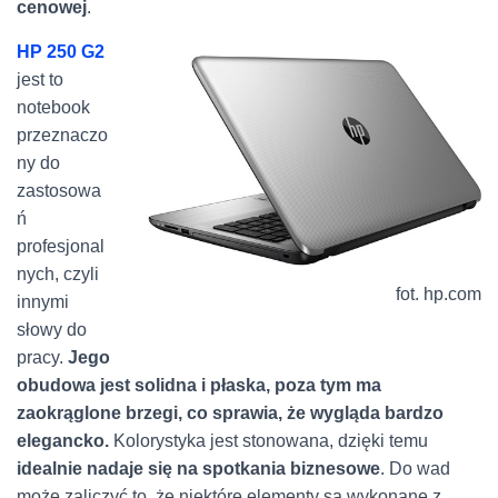
cenowej
.
HP 250 G2
jest to
notebook
przeznaczo
ny do
zastosowa
ń
profesjonal
nych, czyli
fot. hp.com
innymi
słowy do
pracy.
Jego
obudowa jest solidna i płaska, poza tym ma
zaokrąglone brzegi, co sprawia, że wygląda bardzo
elegancko.
Kolorystyka jest stonowana, dzięki temu
idealnie nadaje się na spotkania biznesowe
. Do wad
może zaliczyć to, że niektóre elementy są wykonane z